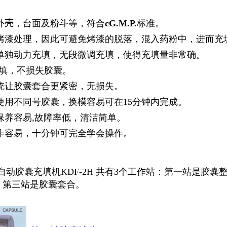
外
壳
，台面及粉斗等，符合
cG.M.P.
标准。
烤漆处理，因此可避免烤漆的脱落，混入药粉中，进而充
单独动力充填，无段微调充填，使得充填量非常确。
充填，不损失胶囊。
统让胶囊套合更紧密，无损失。
使用不同号胶囊，换模容易可在15分钟内完成。
保养容易,故障率低，清洁简单。
作容易，十分钟可完全学会操作。
自动胶囊充填机
KDF-2H
共有
3
个工作站：第一站是胶囊
，第三站是胶囊套合
。