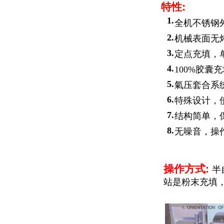
特性
:
1.
全机不锈钢
2.
机械表面无
3.
定点充填，
4.
100%胶囊
5.
氣压套合系
6.
特殊设计，
7.
结构简单，
8.
无噪音，操
操作方式
:
半
站是粉末充填