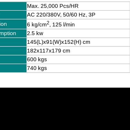
Max. 25,000 Pcs/HR
y
AC 220/380V, 50/60 Hz, 3P
2
ion
6 kg/cm
, 125 l/min
mption
2.5 kw
145(L)x91(W)x152(H) cm
182x117x179 cm
600 kgs
740 kgs