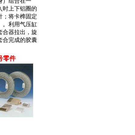
身）组合在一
入时上下铝圈的
针；将卡榫固定
）。利用气压缸
套合器拉出，旋
套合完成的胶囊
号零件