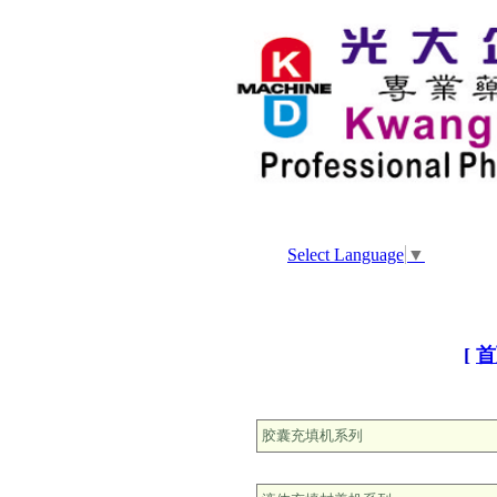
Select Language
▼
[
首