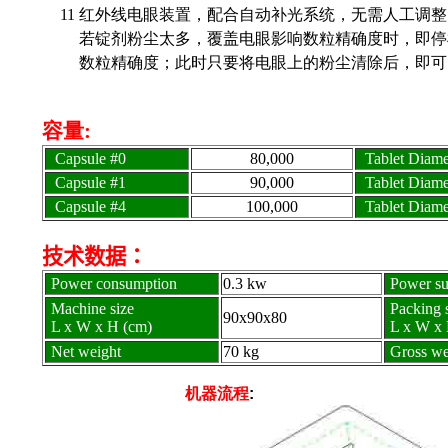
11
红外线电眼装置，配合自动补光系统，无需人工调整
若锭剂粉尘太多，覆盖电眼影响数粒精确度时，即停
数粒精确度；此时只要将电眼上的粉尘清除后，即可
容量:
Capsule #0
80,000
Tablet Diam
Capsule #1
90,000
Tablet Diam
Capsule #4
100,000
Tablet Diam
技术数据：
Power consumption
0.3 kw
Power su
Machine size
Packing s
90x90x80
L x W x H (cm)
L x W x 
Net weight
70 kg
Gross we
机器流程
: