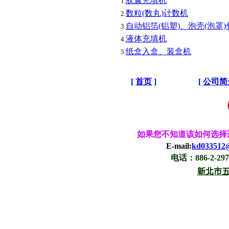
胶囊充填机
1.
数粒
(数丸)计数
机
2.
自动铝箔(铝塑)、
泡壳(泡罩)
3.
液体充填机
4.
纸盒入盒、装盒机
5.
[
首页
]
[
公司简
如果您不知道该如何选择
E-mail:
kd033512
电话：886-2-297
新北市五