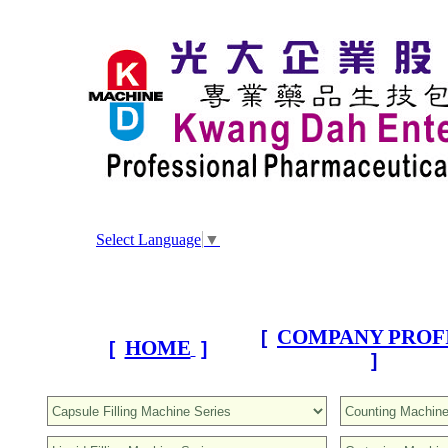
Select Language
▼
COMPANY PROF
[
HOME
[
]
]