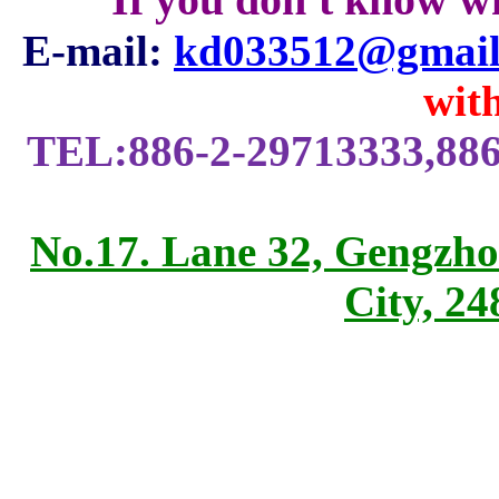
E-mail:
kd033512@gmail
with
TEL:886-2-29713333,886
No.17. Lane 32, Gengzho
City, 2